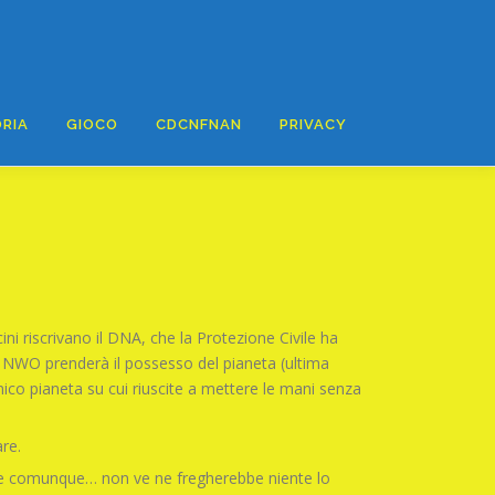
RIA
GIOCO
CDCNFNAN
PRIVACY
ini riscrivano il DNA, che la Protezione Civile ha
 il NWO prenderà il possesso del pianeta (ultima
nico pianeta su cui riuscite a mettere le mani senza
re.
 mai e comunque… non ve ne fregherebbe niente lo