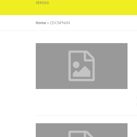
stesso
Home
»
CDCNFNAN