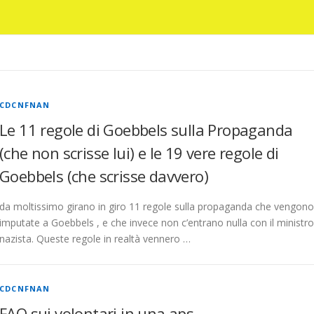
CDCNFNAN
Le 11 regole di Goebbels sulla Propaganda
(che non scrisse lui) e le 19 vere regole di
Goebbels (che scrisse davvero)
da moltissimo girano in giro 11 regole sulla propaganda che vengono
imputate a Goebbels , e che invece non c’entrano nulla con il ministro
nazista. Queste regole in realtà vennero …
CDCNFNAN
FAQ sui volontari in una aps