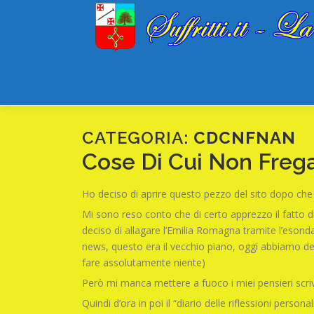
Passa
al
contenuto
CATEGORIA:
CDCNFNAN
Cose Di Cui Non Freg
Ho deciso di aprire questo pezzo del sito dopo ch
Mi sono reso conto che di certo apprezzo il fatto di 
deciso di allagare l’Emilia Romagna tramite l’esonda
news, questo era il vecchio piano, oggi abbiamo deci
fare assolutamente niente)
Però mi manca mettere a fuoco i miei pensieri scriv
Quindi d’ora in poi il “diario delle riflessioni per