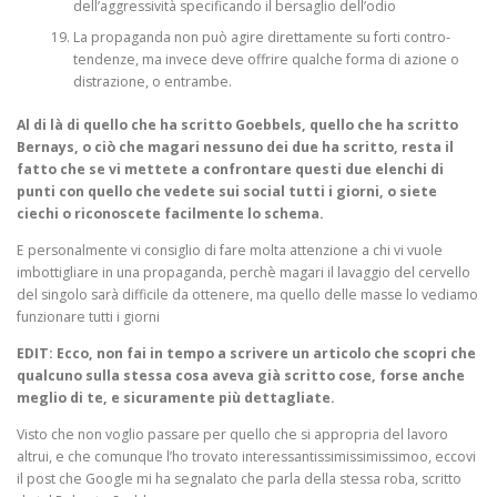
dell’aggressività specificando il bersaglio dell’odio
La propaganda non può agire direttamente su forti contro-
tendenze, ma invece deve offrire qualche forma di azione o
distrazione, o entrambe.
Al di là di quello che ha scritto Goebbels, quello che ha scritto
Bernays, o ciò che magari nessuno dei due ha scritto, resta il
fatto che se vi mettete a confrontare questi due elenchi di
punti con quello che vedete sui social tutti i giorni, o siete
ciechi o riconoscete facilmente lo schema.
E personalmente vi consiglio di fare molta attenzione a chi vi vuole
imbottigliare in una propaganda, perchè magari il lavaggio del cervello
del singolo sarà difficile da ottenere, ma quello delle masse lo vediamo
funzionare tutti i giorni
EDIT: Ecco, non fai in tempo a scrivere un articolo che scopri che
qualcuno sulla stessa cosa aveva già scritto cose, forse anche
meglio di te, e sicuramente più dettagliate.
Visto che non voglio passare per quello che si appropria del lavoro
altrui, e che comunque l’ho trovato interessantissimissimissimoo, eccovi
il post che Google mi ha segnalato che parla della stessa roba, scritto