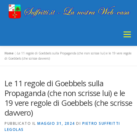
Passa
al
contenuto
Menu
Home
»
Le 11 regole di Goebbels sulla Propaganda (che non scrisse lui) e le 19 vere regole
HOME
INFORMATICA
STORIA
GIOCO
di Goebbels (che scrisse davvero)
Le 11 regole di Goebbels sulla
CDCNFNAN
PRIVACY
Propaganda (che non scrisse lui) e le
19 vere regole di Goebbels (che scrisse
davvero)
PUBBLICATO IL
MAGGIO 31, 2024
DI
PIETRO SUFFRITTI
LEGOLAS