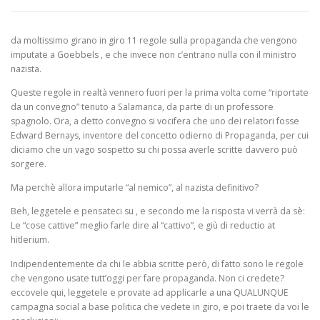
da moltissimo girano in giro 11 regole sulla propaganda che vengono
imputate a Goebbels , e che invece non c’entrano nulla con il ministro
nazista.
Queste regole in realtà vennero fuori per la prima volta come “riportate
da un convegno” tenuto a Salamanca, da parte di un professore
spagnolo. Ora, a detto convegno si vocifera che uno dei relatori fosse
Edward Bernays, inventore del concetto odierno di Propaganda, per cui
diciamo che un vago sospetto su chi possa averle scritte davvero può
sorgere.
Ma perchè allora imputarle “al nemico”, al nazista definitivo?
Beh, leggetele e pensateci su , e secondo me la risposta vi verrà da sè:
Le “cose cattive” meglio farle dire al “cattivo”, e giù di reductio at
hitlerium.
Indipendentemente da chi le abbia scritte però, di fatto sono le regole
che vengono usate tutt’oggi per fare propaganda. Non ci credete?
eccovele qui, leggetele e provate ad applicarle a una QUALUNQUE
campagna social a base politica che vedete in giro, e poi traete da voi le