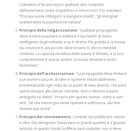
L’obiettivo è far percepire qualsiasi atto compiuto
dall’avversario come sospettoso e minaccioso. Per esempio
“l’Europa vuole obbligarci a mangiare insetti”, “gli immigrati
sostituiranno la popolazione italiana”
Principio della volgarizzazione
: “Qualsiasi propaganda
deve essere popolare e adattare il suo livello al meno
intelligente degli individui a cui è diretta. Più grande è la massa
da convincere, più piccolo deve essere lo sforzo mentale
richiesto. La capacità recettiva delle masse è limitata, e la loro
comprensione è scarsa. Inoltre, la massa dimentica molto
facilmente”.
Principio dell’orchestrazione:
“La propaganda deve limitarsi
a un numero piccolo di idee e ripeterle instancabilmente,
presentandole ogni volta da un punto di vista diverso, che però
riporti sempre allo stesso concetto. Non ci devono essere
ambiguità né dubbi”. Proprio per questo motivo, come si suol
dire, “se una menzogna viene ripetuta a sufficienza, alla fine
diventa una verità”.
Principio del rinnovamento:
Consiste nel pubblicare notizie
e idee che denigrano l’avversario in grandi quantità e a grande
velocità. In questo modo la difesa sarà costante. non si deve