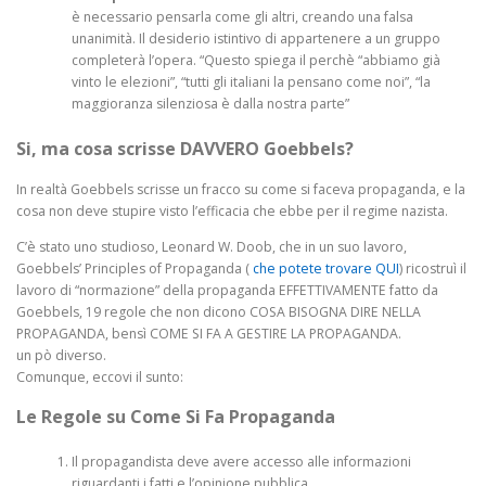
è necessario pensarla come gli altri, creando una falsa
unanimità. Il desiderio istintivo di appartenere a un gruppo
completerà l’opera. “Questo spiega il perchè “abbiamo già
vinto le elezioni”, “tutti gli italiani la pensano come noi”, “la
maggioranza silenziosa è dalla nostra parte”
Si, ma cosa scrisse DAVVERO Goebbels?
In realtà Goebbels scrisse un fracco su come si faceva propaganda, e la
cosa non deve stupire visto l’efficacia che ebbe per il regime nazista.
C’è stato uno studioso, Leonard W. Doob, che in un suo lavoro,
Goebbels’ Principles of Propaganda (
che potete trovare QUI
) ricostruì il
lavoro di “normazione” della propaganda EFFETTIVAMENTE fatto da
Goebbels, 19 regole che non dicono COSA BISOGNA DIRE NELLA
PROPAGANDA, bensì COME SI FA A GESTIRE LA PROPAGANDA.
un pò diverso.
Comunque, eccovi il sunto:
Le Regole su Come Si Fa Propaganda
Il propagandista deve avere accesso alle informazioni
riguardanti i fatti e l’opinione pubblica