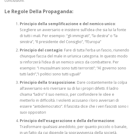
conclusioni:
Le Regole Della Propaganda:
Principio della semplificazione e del nemico unico
:
Scegliere un avversario e insistere sull’idea che sia lui la fonte
di tutti i mali. Per esempio: “gli immigrati”, “la destra” o “la
sinistra”, “Il presidente del Consiglio”, “l’Europa”
Principio del contagio
: Fare di tutta l’erba un fascio, riunendo
chiunque faccia del male in un’unica categoria. In questo modo
si rinforzerà l’idea di un nemico unico da combattere. Per
esempio: “i mussulmani sono tutti terroristi”; “Al governo sono
tutti ladri”,”i politici sono tutti uguali”
Principio della trasposizione
: Dare costantemente la colpa
all’avversario e/o riversare su di lui i propri difetti. Il ladro
chiama “ladro” il suo nemico, per confondere le idee e
metterlo in difficoltà. I violenti accusano i loro avversari di
essere “antidemocratici”. Il fascista dice che i veri fascisti sono i
suoi oppositori
Principio dell’esagerazione e della deformazione
:
Trasformare qualsiasi aneddoto, per quanto piccolo o banale,
in un fatto da cui dipende la sopravvivenza della società.