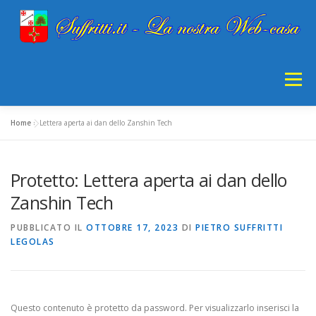
Passa
al
contenuto
Menu
Home
»
Lettera aperta ai dan dello Zanshin Tech
HOME
INFORMATICA
STORIA
GIOCO
Protetto: Lettera aperta ai dan dello
CDCNFNAN
PRIVACY
Zanshin Tech
PUBBLICATO IL
OTTOBRE 17, 2023
DI
PIETRO SUFFRITTI
LEGOLAS
Questo contenuto è protetto da password. Per visualizzarlo inserisci la