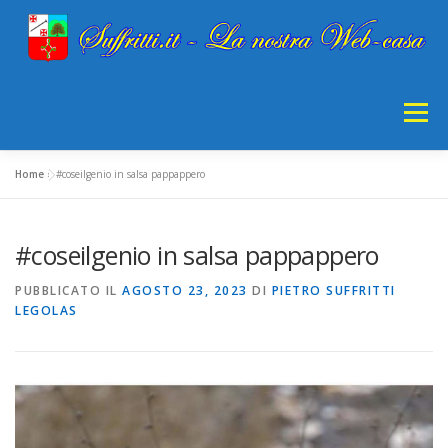
Passa
al
contenuto
Menu
Home
»
#coseilgenio in salsa pappappero
HOME
INFORMATICA
STORIA
GIOCO
#coseilgenio in salsa pappappero
CDCNFNAN
PRIVACY
PUBBLICATO IL
AGOSTO 23, 2023
DI
PIETRO SUFFRITTI
LEGOLAS